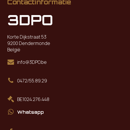
Contactinformatie
3DPO
Korte Dijkstraat 53
9200 Dendermonde
België
info@3DPO.be
0472/55.89.29
BE1024.276.448
Whatsapp